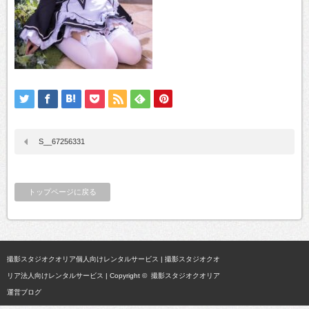
S__67256331
トップページに戻る
撮影スタジオクオリア個人向けレンタルサービス
|
撮影スタジオクオ
リア法人向けレンタルサービス
| Copyright ©
撮影スタジオクオリア
運営ブログ