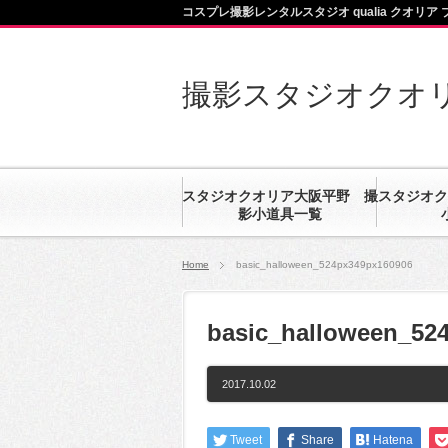
コスプレ撮影レンタルスタジオ qualia クオリア 
撮影スタジオクオ
スタジオクオリア大阪平野 撮
スタジオク
影小道具一覧
Home
basic_halloween_524px349px160906
basic_halloween_52
2017.10.02
Tweet
Share
Hatena