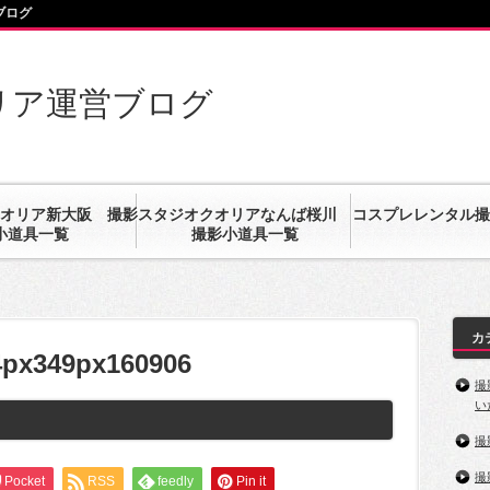
ブログ
リア運営ブログ
オリア新大阪 撮影
スタジオクオリアなんば桜川
コスプレレンタル撮
小道具一覧
撮影小道具一覧
カ
4px349px160906
撮
い
撮
撮
Pocket
RSS
feedly
Pin it