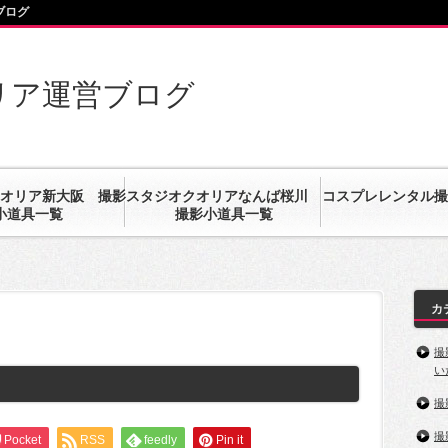
ブログ
リア運営ブログ
オリア新大阪 撮影
スタジオクオリアなんば桜川
コスプレレンタル撮
小道具一覧
撮影小道具一覧
カ
撮
い
撮
撮
Pocket
RSS
feedly
Pin it