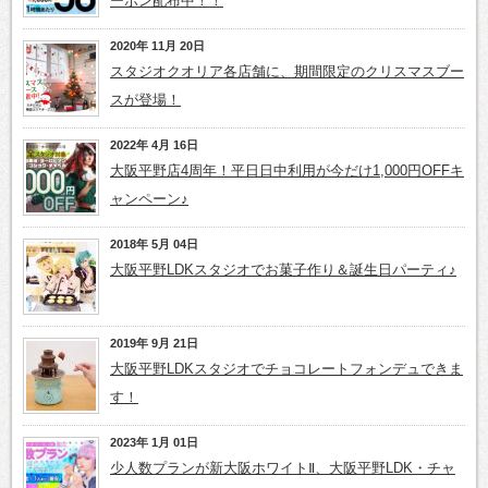
ーポン配布中！！
2020年 11月 20日
スタジオクオリア各店舗に、期間限定のクリスマスブー
スが登場！
2022年 4月 16日
大阪平野店4周年！平日日中利用が今だけ1,000円OFFキ
ャンペーン♪
2018年 5月 04日
大阪平野LDKスタジオでお菓子作り＆誕生日パーティ♪
2019年 9月 21日
大阪平野LDKスタジオでチョコレートフォンデュできま
す！
2023年 1月 01日
少人数プランが新大阪ホワイトⅡ、大阪平野LDK・チャ