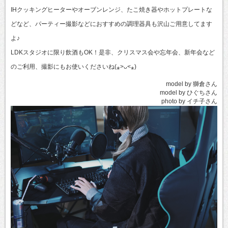
IHクッキングヒーターやオーブンレンジ、たこ焼き器やホットプレートな
どなど、パーティー撮影などにおすすめの調理器具も沢山ご用意してます
よ♪
LDKスタジオに限り飲酒もOK！是非、クリスマス会や忘年会、新年会など
のご利用、撮影にもお使いくださいね(⁎˃ᴗ˂⁎)
model by 獅倉さん
model by ひぐちさん
photo by イチ子さん