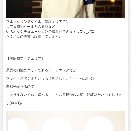
ブルックリンスタイル・黒板エリアでは、
カフェ風やクール系の撮影など、
いろんなシチュエーションの撮影ができますよᕦ(ò_óˇ)ᕤ
たくさんの洋書も設置しています♪
【南欧風アーチエリア】
最大のお勧めエリアであるアーチエリアでは、
ブライトスタジオという名に相応しく、たーーっぷりの
自然光が入るので、
「ありえないくらい盛れる！」とお客様から大変ご好評いただいておりま
す(๑•̀ㅂ•́)و