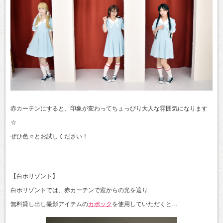
赤カーテンにすると、
印象が変わって
ちょっぴり大人な雰囲気になります
☆
ぜひ色々とお試しください！
【白ホリゾント】
白ホリゾントでは、赤カーテンで窓からの光を遮り
無料貸し出し撮影アイテム
の
カポック
を使用していただくと…