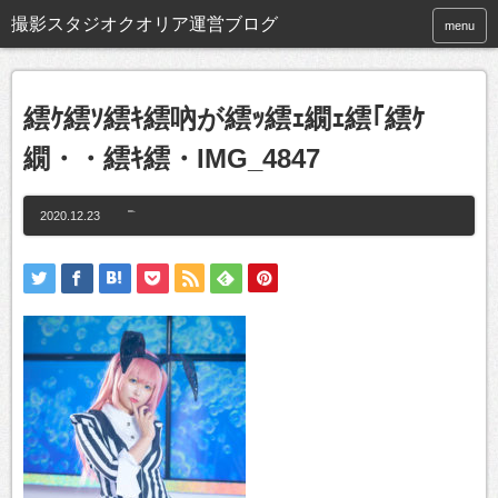
撮影スタジオクオリア運営ブログ
menu
繧ｹ繧ｿ繧ｷ繧吶が繧ｯ繧ｪ繝ｪ繧｢繧ｹ
繝・・繧ｷ繧・IMG_4847
2020.12.23