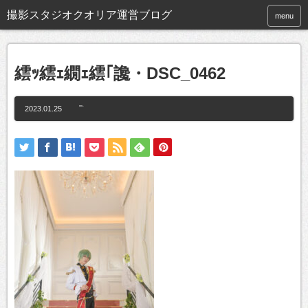
撮影スタジオクオリア運営ブログ
menu
繧ｯ繧ｪ繝ｪ繧｢讒・DSC_0462
2023.01.25